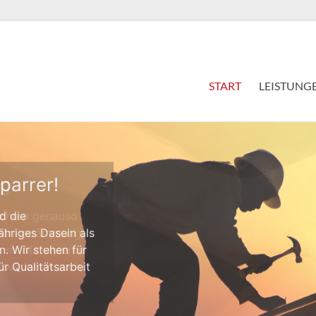
START
LEISTUNG
g.
dächern genauso
, Wärmedämmung,
. m. Mit unserem
 wir Ihnen auch